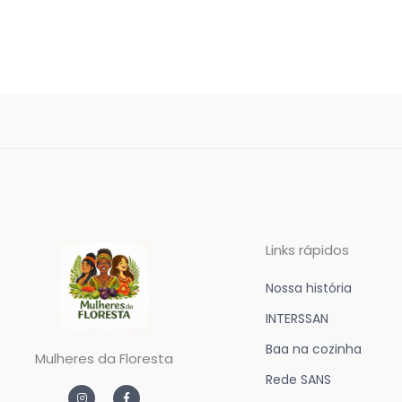
Links rápidos
Nossa história
INTERSSAN
Baa na cozinha
Mulheres da Floresta
Rede SANS
I
F
n
a