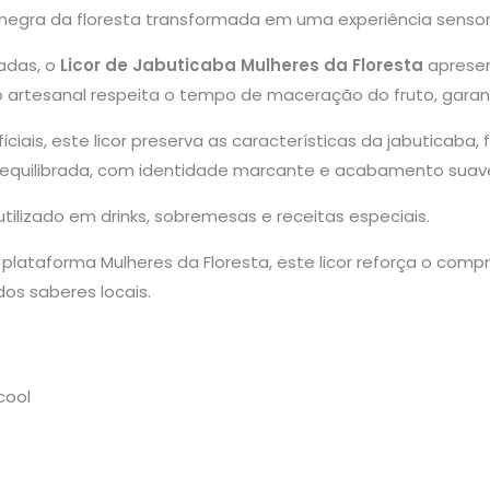
a negra da floresta transformada em uma experiência sensor
adas, o
Licor de Jabuticaba Mulheres da Floresta
apresen
artesanal respeita o tempo de maceração do fruto, garant
iais, este licor preserva as características da jabuticaba, 
da equilibrada, com identidade marcante e acabamento suav
tilizado em drinks, sobremesas e receitas especiais.
 plataforma Mulheres da Floresta, este licor reforça o comp
dos saberes locais.
cool