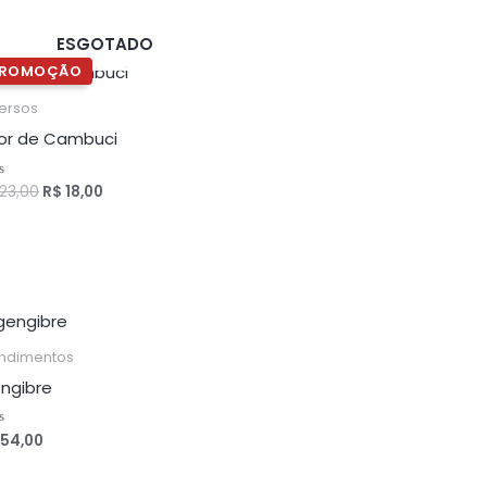
ESGOTADO
O
O
preço
preço
original
atual
versos
era:
é:
cor de Cambuci
R$ 23,00.
R$ 18,00.
23,00
R$
18,00
liação
ndimentos
ngibre
54,00
liação