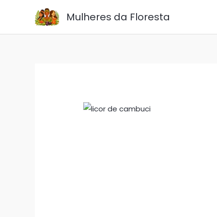
Ir
Mulheres da Floresta
para
o
conteúdo