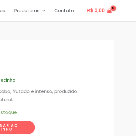
os
Produtoras
Contato
R$
0,00
icaba, frutado e intenso, produzido
tural.
estoque
ONAR AO
RINHO