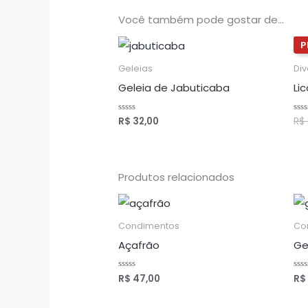
Você também pode gostar de…
Geleias
Di
Geleia de Jabuticaba
Li
R$
32,00
R$
Avaliação
Ava
0
0
de
de
5
5
Produtos relacionados
Condimentos
Co
Açafrão
Ge
R$
47,00
R$
Avaliação
Ava
0
0
de
de
5
5