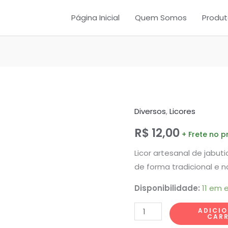
Página Inicial
Quem Somos
Produt
Diversos
,
Licores
Licor
de
R$
12,00
Jabuticaba
Licor artesanal de jabut
quantidade
de forma tradicional e na
Disponibilidade:
11 em 
ADICI
CAR