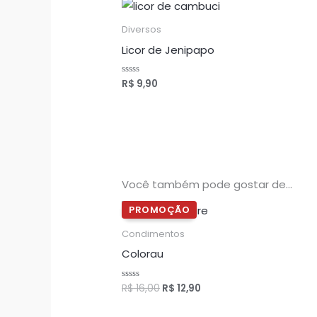
ç
ã
o
Diversos
0
d
Licor de Jenipapo
e
5
R$
9,90
A
v
a
l
i
a
ç
ã
o
0
d
e
Você também pode gostar de…
5
O
O
preço
preço
original
atual
Condimentos
era:
é:
Colorau
R$ 16,00.
R$ 12,90.
R$
16,00
R$
12,90
Avaliação
0
de
5