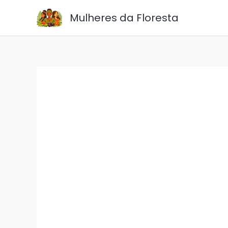
Ir
Mulheres da Floresta
para
o
conteúdo