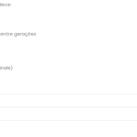
lece:
s entre gerações
inale)
m