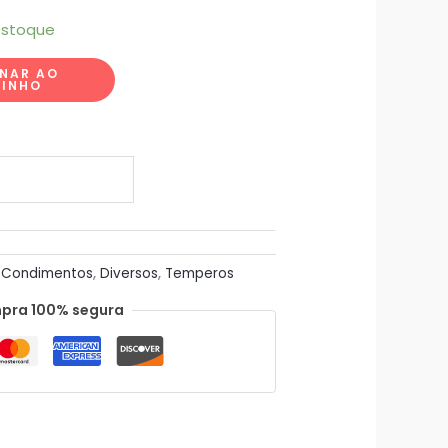
estoque
ONAR AO
RINHO
:
Condimentos
,
Diversos
,
Temperos