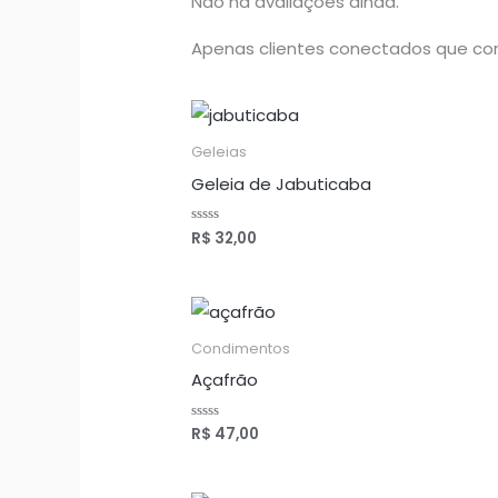
Não há avaliações ainda.
Apenas clientes conectados que co
Geleias
Geleia de Jabuticaba
R$
32,00
A
v
a
l
i
a
ç
ã
o
Condimentos
0
d
Açafrão
e
5
R$
47,00
A
v
a
l
i
a