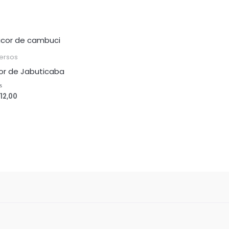
versos
cor de Jabuticaba
12,00
liação