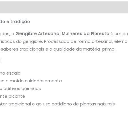
Avaliações (0)
Mais Produtos
do e tradição
nadas, o
Gengibre Artesanal Mulheres da Floresta
é um pr
rísticos do gengibre. Processado de forma artesanal, ele 
 saberes tradicionais e a qualidade da matéria-prima.
l
na escala
seco e moído cuidadosamente
 aditivos químicos
nte picante
tar tradicional e ao uso cotidiano de plantas naturais