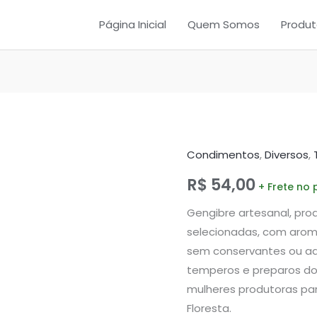
Página Inicial
Quem Somos
Produt
Condimentos
,
Diversos
,
Gengibre
quantidade
R$
54,00
Gengibre artesanal, prod
selecionadas, com aroma
sem conservantes ou adit
temperos e preparos do d
mulheres produtoras par
Floresta.