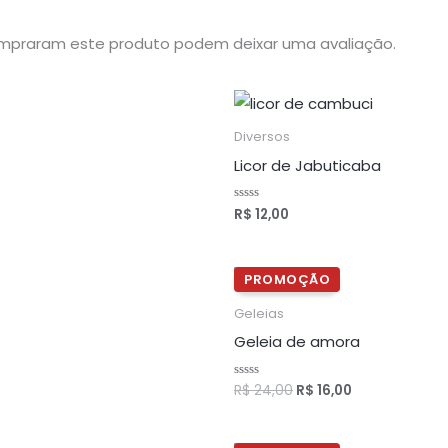
mpraram este produto podem deixar uma avaliação.
Diversos
Licor de Jabuticaba
R$
12,00
A
v
a
l
i
a
O
O
ç
preço
preço
ã
original
atual
o
Geleias
0
era:
é:
d
Geleia de amora
R$ 24,00.
R$ 16,00.
e
5
R$
24,00
R$
16,00
A
v
a
l
i
a