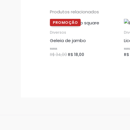
Produtos relacionados
O
O
preço
preço
original
atual
Diversos
Di
era:
é:
Geleia de jambo
Li
R$ 34,00.
R$ 18,00.
R$
34,00
R$
18,00
R$
Avaliação
Ava
0
0
de
de
5
5