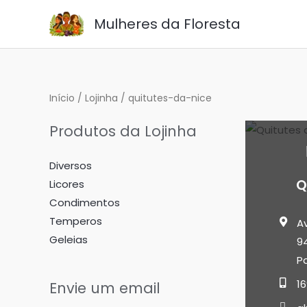
Ir
Mulheres da Floresta
para
o
conteúdo
Início
/
Lojinha
/ quitutes-da-nice
Produtos da Lojinha
Diversos
Q
Licores
Condimentos
Temperos
A
Geleias
94
Pa
16
Envie um email