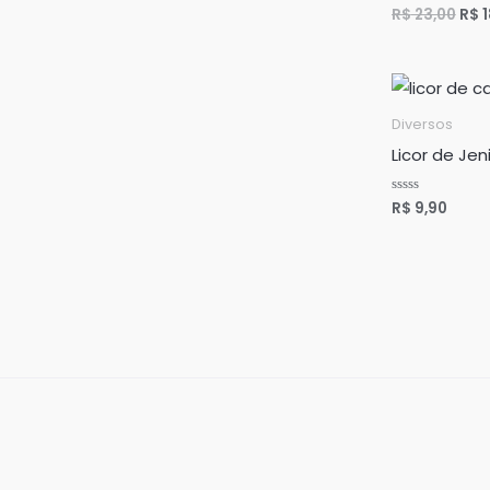
R$
23,00
R$
1
Avaliação
0
de
5
Diversos
Licor de Je
R$
9,90
Avaliação
0
de
5