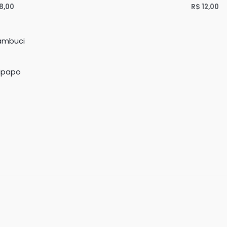
8,00
R$
12,00
Avaliação
0
de
5
nipapo