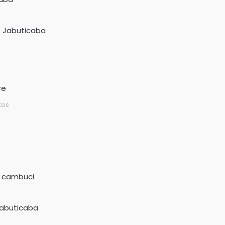
e Jabuticaba
tos
Jabuticaba