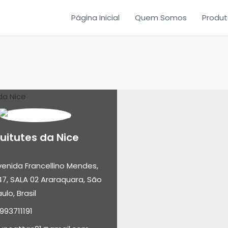
Página Inicial
Quem Somos
Produt
uitutes da Nice
venida Francellino Mendes,
7, SALA 02
Araraquara,
São
ulo,
Brasil
993711191