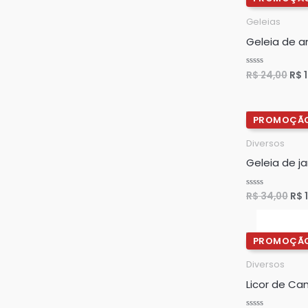
pre
orig
Geleias
era:
Geleia de 
R$ 
R$
24,00
R$
1
Avaliação
0
de
5
O
pre
ori
Diversos
era
Geleia de 
R$ 
R$
34,00
R$
1
Avaliação
0
de
5
O
pre
orig
Diversos
era:
Licor de Ca
R$ 2