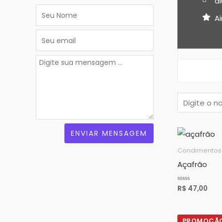
a
A
Condimentos
Açafrão
R$
47,00
Avaliação
0
de
5
O